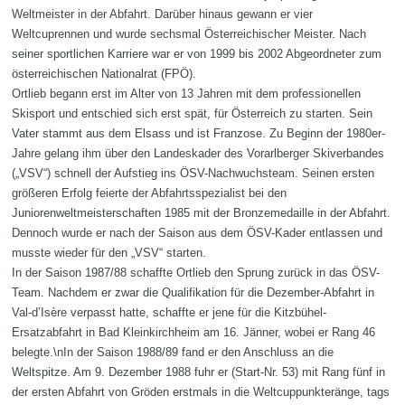
Weltmeister in der Abfahrt. Darüber hinaus gewann er vier
Weltcuprennen und wurde sechsmal Österreichischer Meister. Nach
seiner sportlichen Karriere war er von 1999 bis 2002 Abgeordneter zum
österreichischen Nationalrat (FPÖ).
Ortlieb begann erst im Alter von 13 Jahren mit dem professionellen
Skisport und entschied sich erst spät, für Österreich zu starten. Sein
Vater stammt aus dem Elsass und ist Franzose. Zu Beginn der 1980er-
Jahre gelang ihm über den Landeskader des Vorarlberger Skiverbandes
(„VSV“) schnell der Aufstieg ins ÖSV-Nachwuchsteam. Seinen ersten
größeren Erfolg feierte der Abfahrtsspezialist bei den
Juniorenweltmeisterschaften 1985 mit der Bronzemedaille in der Abfahrt.
Dennoch wurde er nach der Saison aus dem ÖSV-Kader entlassen und
musste wieder für den „VSV“ starten.
In der Saison 1987/88 schaffte Ortlieb den Sprung zurück in das ÖSV-
Team. Nachdem er zwar die Qualifikation für die Dezember-Abfahrt in
Val-d’Isère verpasst hatte, schaffte er jene für die Kitzbühel-
Ersatzabfahrt in Bad Kleinkirchheim am 16. Jänner, wobei er Rang 46
belegte.\nIn der Saison 1988/89 fand er den Anschluss an die
Weltspitze. Am 9. Dezember 1988 fuhr er (Start-Nr. 53) mit Rang fünf in
der ersten Abfahrt von Gröden erstmals in die Weltcuppunkteränge, tags