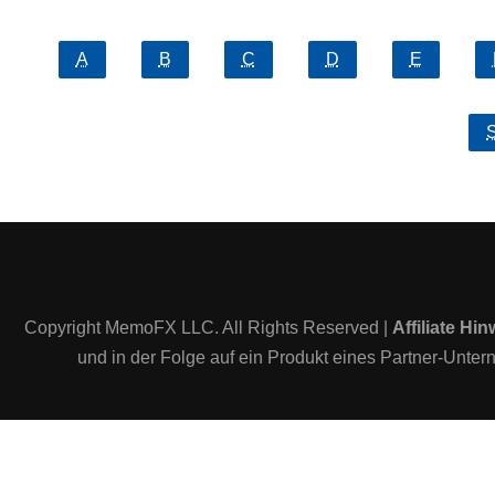
A
B
C
D
E
Copyright MemoFX LLC. All Rights Reserved |
Affiliate Hin
und in der Folge auf ein Produkt eines Partner-Untern