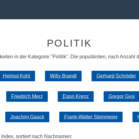
POLITIK
iten in der Kategorie "Politik". Die populärsten, nach Anzahl de
Helmut Kohl
Willy Brandt
Gerhard Schröder
Friedrich Merz
Egon Krenz
Gregor Gysi
Joachim Gauck
Frank-Walter Steinmeier
 Index, sortiert nach Nachnamen: