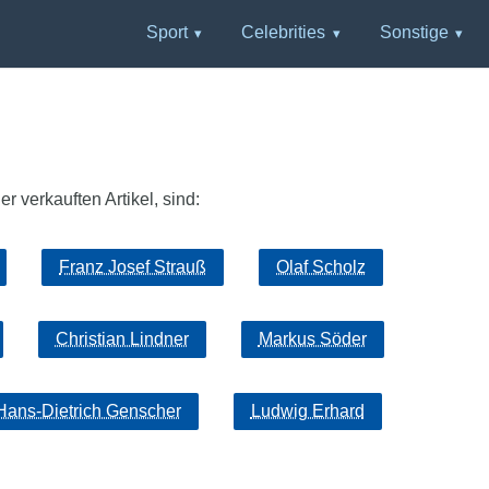
Sport
Celebrities
Sonstige
r verkauften Artikel, sind:
Franz Josef Strauß
Olaf Scholz
Christian Lindner
Markus Söder
Hans-Dietrich Genscher
Ludwig Erhard