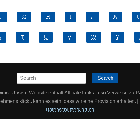
F
G
H
I
J
K
L
S
T
U
V
W
Y
Search
weis:
Unsere Website enthält Affiliate Links, also Verweise zu P
ehmens klickt, kann es sein, dass wir eine Provision erhalten.
Datenschutzerklärung