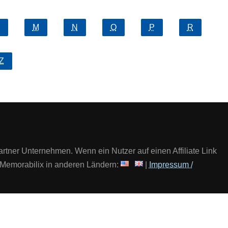
M
N
O
P
R
Z
artner Unternehmen. Wenn ein Nutzer auf einen Affiliate Link
 | Memorabilix in anderen Ländern:
|
Impressum /