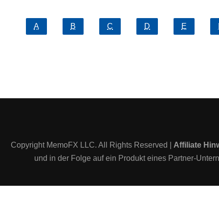
A
B
C
D
E
Copyright MemoFX LLC. All Rights Reserved |
Affiliate Hin
und in der Folge auf ein Produkt eines Partner-Untern