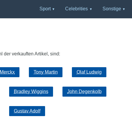
Sport
Celebrities
Sonstige
der verkauften Artikel, sind:
Merckx
Tony Martin
Olaf Ludwig
Bradley Wiggins
John Degenkolb
Gustav Adolf