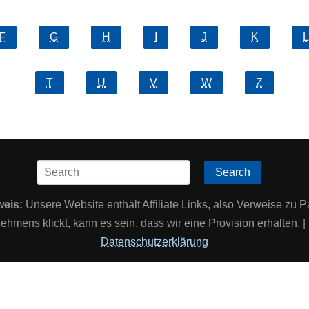
F
G
H
I
J
K
L
T
U
V
W
Z
Search
weis:
Unsere Website enthält Affiliate Links, also Verweise zu P
ehmens klickt, kann es sein, dass wir eine Provision erhalten.
Datenschutzerklärung