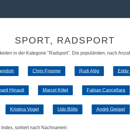
SPORT, RADSPORT
eiten in der Kategorie "Radsport". Die populärsten, nach Anzahl 
endish
Chris Froome
Rudi Altig
Eddy 
nard Hinault
Marcel Kittel
Fabian Cancellara
Kristina Vogel
Udo Bölts
André Greipel
 Index, sortiert nach Nachnamen: