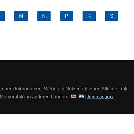
M
N
P
R
S
artner Unternehmen. Wenn ein Nutzer auf einen Affiliate Link
 | Memorabilix in anderen Ländern:
|
Impressum /