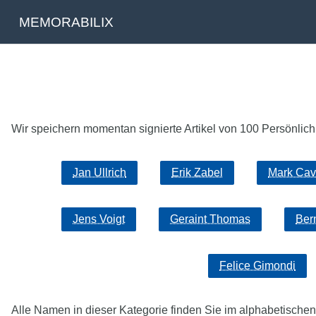
MEMORABILIX
Wir speichern momentan signierte Artikel von 100 Persönlichk
Jan Ullrich
Erik Zabel
Mark Cav
Jens Voigt
Geraint Thomas
Ber
Felice Gimondi
Alle Namen in dieser Kategorie finden Sie im alphabetischen