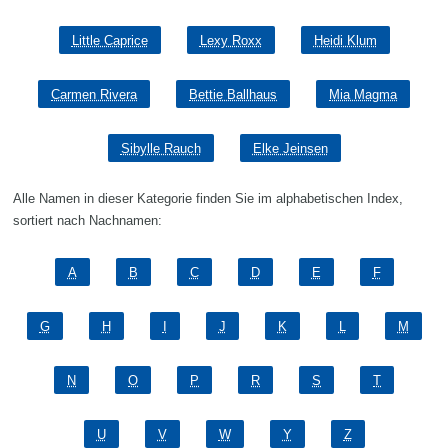
Little Caprice
Lexy Roxx
Heidi Klum
Carmen Rivera
Bettie Ballhaus
Mia Magma
Sibylle Rauch
Elke Jeinsen
Alle Namen in dieser Kategorie finden Sie im alphabetischen Index,
sortiert nach Nachnamen:
A
B
C
D
E
F
G
H
I
J
K
L
M
N
O
P
R
S
T
U
V
W
Y
Z