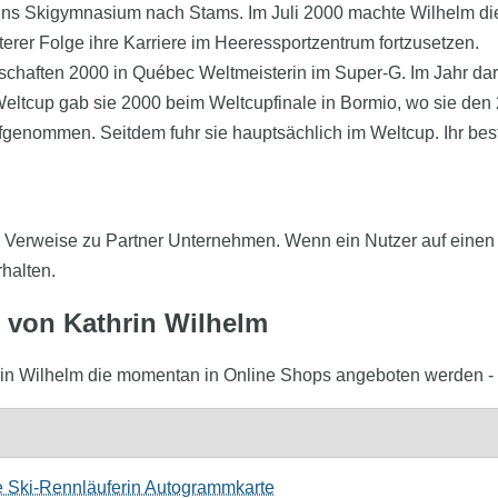
ns Skigymnasium nach Stams. Im Juli 2000 machte Wilhelm die 
er Folge ihre Karriere im Heeressportzentrum fortzusetzen.
schaften 2000 in Québec Weltmeisterin im Super-G. Im Jahr dara
eltcup gab sie 2000 beim Weltcupfinale in Bormio, wo sie den 2
enommen. Seitdem fuhr sie hauptsächlich im Weltcup. Ihr best
o Verweise zu Partner Unternehmen. Wenn ein Nutzer auf einen Af
rhalten.
m von Kathrin Wilhelm
Kathrin Wilhelm die momentan in Online Shops angeboten werden -
he Ski-Rennläuferin Autogrammkarte