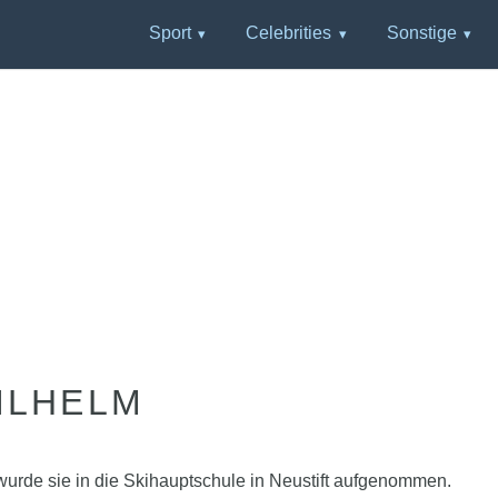
Sport
Celebrities
Sonstige
ILHELM
urde sie in die Skihauptschule in Neustift aufgenommen.