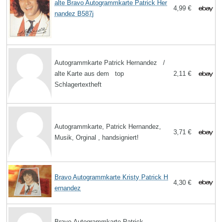
alte Bravo Autogrammkarte Patrick Her
4,99 €
nandez B587j
Autogrammkarte Patrick Hernandez /
alte Karte aus dem top
2,11 €
Schlagertextheft
Autogrammkarte, Patrick Hernandez,
3,71 €
Musik, Orginal , handsigniert!
Bravo Autogrammkarte Kristy Patrick H
4,30 €
ernandez
Bravo-Autogrammkarte Patrick