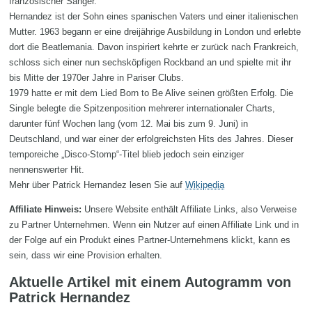
französischer Sänger.
Hernandez ist der Sohn eines spanischen Vaters und einer italienischen
Mutter. 1963 begann er eine dreijährige Ausbildung in London und erlebte
dort die Beatlemania. Davon inspiriert kehrte er zurück nach Frankreich,
schloss sich einer nun sechsköpfigen Rockband an und spielte mit ihr
bis Mitte der 1970er Jahre in Pariser Clubs.
1979 hatte er mit dem Lied Born to Be Alive seinen größten Erfolg. Die
Single belegte die Spitzenposition mehrerer internationaler Charts,
darunter fünf Wochen lang (vom 12. Mai bis zum 9. Juni) in
Deutschland, und war einer der erfolgreichsten Hits des Jahres. Dieser
temporeiche „Disco-Stomp“-Titel blieb jedoch sein einziger
nennenswerter Hit.
Mehr über Patrick Hernandez lesen Sie auf
Wikipedia
Affiliate Hinweis:
Unsere Website enthält Affiliate Links, also Verweise
zu Partner Unternehmen. Wenn ein Nutzer auf einen Affiliate Link und in
der Folge auf ein Produkt eines Partner-Unternehmens klickt, kann es
sein, dass wir eine Provision erhalten.
Aktuelle Artikel mit einem Autogramm von
Patrick Hernandez