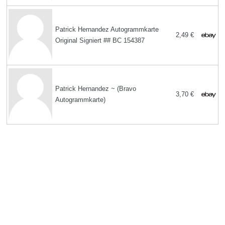
Patrick Hernandez Autogrammkarte
2,49 €
Original Signiert ## BC 154387
Patrick Hernandez ~ (Bravo
3,70 €
Autogrammkarte)
Search
Der Biographietext und -bilder am Anfang dieser Seite ist unter der
Lizenz
Creative Commons Attribution/Share-Alike
verfügbar.
Copyright MemoFX LLC. All Rights Reserved |
Affiliate Hinweis:
Unsere
Website enthält Affiliate Links, also Verweise zu Partner Unternehmen.
Wenn ein Nutzer auf einen Affiliate Link und in der Folge auf ein Produkt