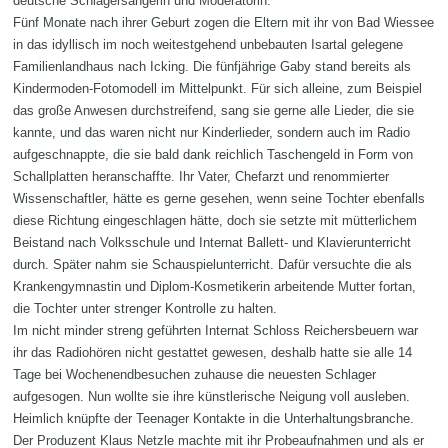
deutsche Schlagersängerin und Moderatorin.
Fünf Monate nach ihrer Geburt zogen die Eltern mit ihr von Bad Wiessee
in das idyllisch im noch weitestgehend unbebauten Isartal gelegene
Familienlandhaus nach Icking. Die fünfjährige Gaby stand bereits als
Kindermoden-Fotomodell im Mittelpunkt. Für sich alleine, zum Beispiel
das große Anwesen durchstreifend, sang sie gerne alle Lieder, die sie
kannte, und das waren nicht nur Kinderlieder, sondern auch im Radio
aufgeschnappte, die sie bald dank reichlich Taschengeld in Form von
Schallplatten heranschaffte. Ihr Vater, Chefarzt und renommierter
Wissenschaftler, hätte es gerne gesehen, wenn seine Tochter ebenfalls
diese Richtung eingeschlagen hätte, doch sie setzte mit mütterlichem
Beistand nach Volksschule und Internat Ballett- und Klavierunterricht
durch. Später nahm sie Schauspielunterricht. Dafür versuchte die als
Krankengymnastin und Diplom-Kosmetikerin arbeitende Mutter fortan,
die Tochter unter strenger Kontrolle zu halten.
Im nicht minder streng geführten Internat Schloss Reichersbeuern war
ihr das Radiohören nicht gestattet gewesen, deshalb hatte sie alle 14
Tage bei Wochenendbesuchen zuhause die neuesten Schlager
aufgesogen. Nun wollte sie ihre künstlerische Neigung voll ausleben.
Heimlich knüpfte der Teenager Kontakte in die Unterhaltungsbranche.
Der Produzent Klaus Netzle machte mit ihr Probeaufnahmen und als er