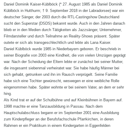
Daniel Dominik Kaiser-Küblböck (* 27. August 1985 als Daniel Dominik
Küblböck in Hutthurm; † 9. September 2018 in der Labradorsee) war ein
deutscher Sänger, der 2003 durch die RTL-Castingshow Deutschland
sucht den Superstar (DSDS) bekannt wurde. Auch in den Jahren danach
blieb er in den Medien durch Tätigkeiten als Jazzsänger, Unternehmer,
Filmdarsteller und durch Teilnahme an Reality-Shows präsent. Später
outete er sich als transgeschlechtlich und lebte als Lana Kaiser.
Daniel Küblböck wurde 1985 in Niederbayern geboren. Er beschrieb in
seiner Biografie von 2003 eine Kindheit, die von vielen Umzügen geprägt
war. Nach der Scheidung der Eltern lebte er zunächst bei seiner Mutter,
die insgesamt siebenmal verheiratet war. Sie habe häufig Männer bei
sich gehabt, getrunken und ihn im Rausch verprügelt. Seine Familie
habe sich eine Tochter gewünscht, weswegen er eine weibliche Rolle
eingenommen habe. Später wohnte er bei seinem Vater, an dem er sehr
hing.
Als Kind trat er auf der Schulbühne und auf Kleinbühnen in Bayern auf.
1998 machte er eine Tanzausbildung in Passau. Nach dem
Hauptschulabschluss begann er im September 2001 eine Ausbildung
zum Kinderpfleger an der Berufsfachschule Pfarrkirchen, in deren
Rahmen er ein Praktikum in einem Kindergarten in Eggenfelden