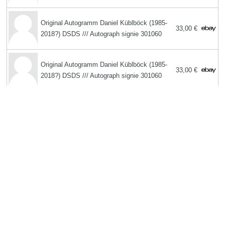
Original Autogramm Daniel Küblböck (1985-
33,00 €
2018?) DSDS /// Autograph signie 301060
Original Autogramm Daniel Küblböck (1985-
33,00 €
2018?) DSDS /// Autograph signie 301060
Search
Der Biographietext und -bilder am Anfang dieser Seite ist unter der
Lizenz
Creative Commons Attribution/Share-Alike
verfügbar.
Copyright MemoFX LLC. All Rights Reserved |
Affiliate Hinweis:
Unsere
Website enthält Affiliate Links, also Verweise zu Partner Unternehmen.
Wenn ein Nutzer auf einen Affiliate Link und in der Folge auf ein Produkt
eines Partner-Unternehmens klickt, kann es sein, dass wir eine
Provision erhalten. | Memorabilix in anderen Ländern:
|
Impressum / Datenschutzerklärung