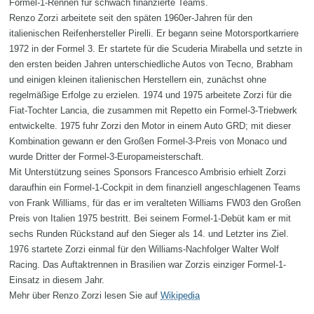
Formel-1-Rennen für schwach finanzierte Teams.
Renzo Zorzi arbeitete seit den späten 1960er-Jahren für den
italienischen Reifenhersteller Pirelli. Er begann seine Motorsportkarriere
1972 in der Formel 3. Er startete für die Scuderia Mirabella und setzte in
den ersten beiden Jahren unterschiedliche Autos von Tecno, Brabham
und einigen kleinen italienischen Herstellern ein, zunächst ohne
regelmäßige Erfolge zu erzielen. 1974 und 1975 arbeitete Zorzi für die
Fiat-Tochter Lancia, die zusammen mit Repetto ein Formel-3-Triebwerk
entwickelte. 1975 fuhr Zorzi den Motor in einem Auto GRD; mit dieser
Kombination gewann er den Großen Formel-3-Preis von Monaco und
wurde Dritter der Formel-3-Europameisterschaft.
Mit Unterstützung seines Sponsors Francesco Ambrisio erhielt Zorzi
daraufhin ein Formel-1-Cockpit in dem finanziell angeschlagenen Teams
von Frank Williams, für das er im veralteten Williams FW03 den Großen
Preis von Italien 1975 bestritt. Bei seinem Formel-1-Debüt kam er mit
sechs Runden Rückstand auf den Sieger als 14. und Letzter ins Ziel.
1976 startete Zorzi einmal für den Williams-Nachfolger Walter Wolf
Racing. Das Auftaktrennen in Brasilien war Zorzis einziger Formel-1-
Einsatz in diesem Jahr.
Mehr über Renzo Zorzi lesen Sie auf
Wikipedia