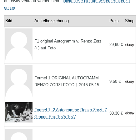
auf eBay verkauft worden sind -
klicken Sie hier um weitere Artikel zu
sehen
.
Bild
Artikelbezeichnung
Preis
Shop
F1 original Autogramm v. Renzo Zorzi
29,90 €
(+) auf Foto
Formel 1 ORIGINAL AUTOGRAMM
9,50 €
RENZO ZORZI FOTO † 2015-05-15
Formel 1, 2 Autogramme Renzo Zorzi, 7
30,30 €
Grands Prix 1975-1977