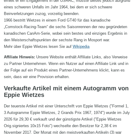
erhielt er ein Engagement in der USRRC, musste dieses jedoch aufgrund
eines schweren Unfalls im Jahr 1964, bei dem er sich schwere
Beinverletzungen zuzog, vorzeitig beenden.
1966 bestritt Wietzes in einem Ford GT40 für das kanadische
„Comstock-Racing-Team“ die sechs Saisonrennen der neu gegründeten
kanadischen CanAm-Serie, wobei sein bestes und einziges Ergebnis in
den Meisterschaftspunkten der sechste Rang in Mosport war.
Mehr über Eppie Wietzes lesen Sie auf
Wikipedia
Affiliate Hinweis:
Unsere Website enthält Affiliate Links, also Verweise
zu Partner Unternehmen. Wenn ein Nutzer auf einen Affiliate Link und in
der Folge auf ein Produkt eines Partner-Unternehmens klickt, kann es
sein, dass wir eine Provision erhalten.
Verkaufte Artikel mit einem Autogramm von
Eppie Wietzes
Der teuerste Artikel mit einer Unterschrift von Eppie Wietzes ("Formel 1,
3 Autogramme Eppie Wietzes, 2 Grands Prix 1967, 1974") wurde im July
2026 für 29,30 € verkauft und der günstigste Artikel ("Eppie Wietzes
Orig.signiertes 10x15 Foto") wechselte den Besitzer für 2,38 € im
November 2017. Der Monat mit den meistverkauften Artikeln (3) war