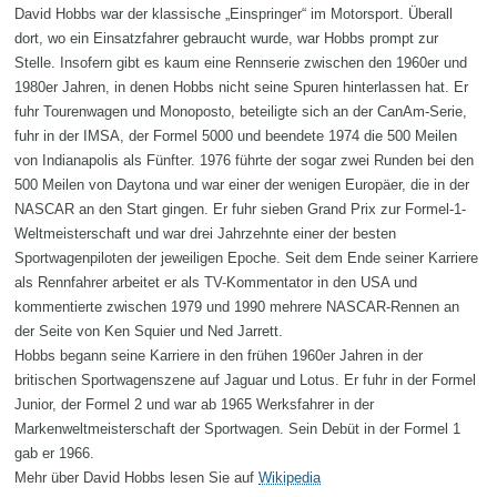
David Hobbs war der klassische „Einspringer“ im Motorsport. Überall
dort, wo ein Einsatzfahrer gebraucht wurde, war Hobbs prompt zur
Stelle. Insofern gibt es kaum eine Rennserie zwischen den 1960er und
1980er Jahren, in denen Hobbs nicht seine Spuren hinterlassen hat. Er
fuhr Tourenwagen und Monoposto, beteiligte sich an der CanAm-Serie,
fuhr in der IMSA, der Formel 5000 und beendete 1974 die 500 Meilen
von Indianapolis als Fünfter. 1976 führte der sogar zwei Runden bei den
500 Meilen von Daytona und war einer der wenigen Europäer, die in der
NASCAR an den Start gingen. Er fuhr sieben Grand Prix zur Formel-1-
Weltmeisterschaft und war drei Jahrzehnte einer der besten
Sportwagenpiloten der jeweiligen Epoche. Seit dem Ende seiner Karriere
als Rennfahrer arbeitet er als TV-Kommentator in den USA und
kommentierte zwischen 1979 und 1990 mehrere NASCAR-Rennen an
der Seite von Ken Squier und Ned Jarrett.
Hobbs begann seine Karriere in den frühen 1960er Jahren in der
britischen Sportwagenszene auf Jaguar und Lotus. Er fuhr in der Formel
Junior, der Formel 2 und war ab 1965 Werksfahrer in der
Markenweltmeisterschaft der Sportwagen. Sein Debüt in der Formel 1
gab er 1966.
Mehr über David Hobbs lesen Sie auf
Wikipedia