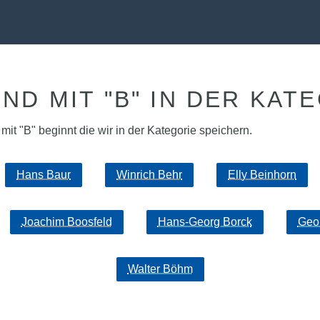
D MIT "B" IN DER KATE
t "B" beginnt die wir in der Kategorie speichern.
Hans Baur
Winrich Behr
Elly Beinhorn
Joachim Boosfeld
Hans-Georg Borck
Geo
Walter Böhm