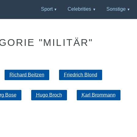
Sport
Celebrities
Sonstige
GORIE "MILITÄR"
Richard Beitzen
Friedrich Blond
rg Bose
Hugo Broch
Karl Brommann