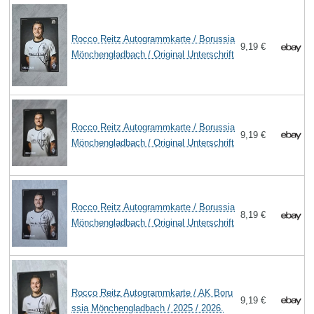
Rocco Reitz Autogrammkarte / Borussia
9,19 €
Mönchengladbach / Original Unterschrift
Rocco Reitz Autogrammkarte / Borussia
9,19 €
Mönchengladbach / Original Unterschrift
Rocco Reitz Autogrammkarte / Borussia
8,19 €
Mönchengladbach / Original Unterschrift
Rocco Reitz Autogrammkarte / AK Boru
9,19 €
ssia Mönchengladbach / 2025 / 2026.