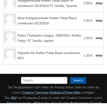
Autogrammkarte Andres Palop Bayer 04
2,99 €
Leverkusen 2013/2014 FC Sevilla, Spanien
Neue Autogrammkarte Andres Palop Bayer
1,00 €
Leverkusen 2013/2014
Panini Champions League, 2009/2010, Andres
1,00 €
Palop, FC Sevilla, signiert
Signierte AK Andres Palop Bayer Leverkusen
1,30 €
NEU
Search
Der Biographietext und -bilder am Anfang dieser Seite ist unter der
Lizenz
Creative Commons Attribution/Share-Alike
verfügbar.
Das
Bild
von Рыбакова Елена ist unter der Creative Commons Lizenz
„Namensnennung – Weitergabe unter gleichen Bedingungen 3.0 nicht