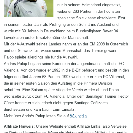
nur in seinem Heimatland eingesetzt,
wobei er 283 Partien in der höchsten
spanische Spielklasse absolvierte. Erst
in seinem letzten Jahr als Profi ging er den Schritt ins Ausland und
wurde mit 39 Jahren in Deutschland beim Bundesligisten Bayer 04
Leverkusen erster Ersatztorhüter der Mannschaft.
Mit der A-Auswahl seines Landes nahm er an der EM 2008 in Österreich
und der Schweiz teil, wobei seine Mannschaft das Turnier gewann.
Palop spielte allerdings nie für die Auswahl.
Andrés Palop begann seine Karriere in der Jugendmannschaft des FC
Valencia. Von dort wurde er 1992 in die B-Elf befördert und bestritt in den
folgenden fünf Jahren 68 Partien. 1997 wechselte er zum FC Villarreal,
die in seiner ersten Saison den Aufstieg in die Primera División
schafften. Eine Saison später stieg der Verein wieder ab und Palop
wechselte zurück zum FC Valencia. Unter dem damaligen Trainer Héctor
Cúper konnte er sich jedoch nicht gegen Santiago Cañizares
durchsetzen und kam kaum zum Einsatz.
Mehr über Andrés Palop lesen Sie auf
Wikipedia
Affiliate Hinweis:
Unsere Website enthält Affiliate Links, also Verweise
zu Partner Unternehmen. Wenn ein Nutzer auf einen Affiliate Link und in