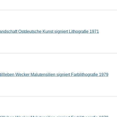
andschaft Ostdeutsche Kunst signiert Lithografie 1971
illleben Wecker Malutensilien signiert Farblithografie 1979