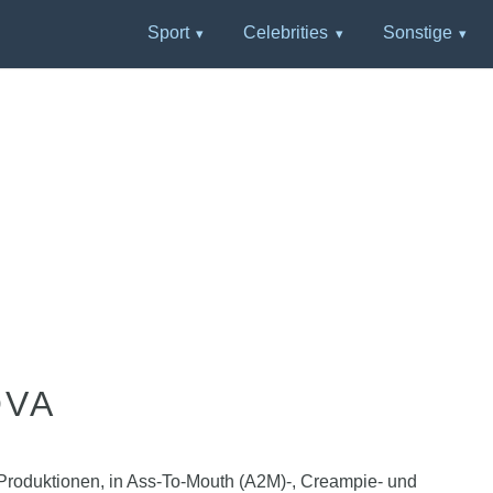
Sport
Celebrities
Sonstige
OVA
LF-Produktionen, in Ass-To-Mouth (A2M)-, Creampie- und