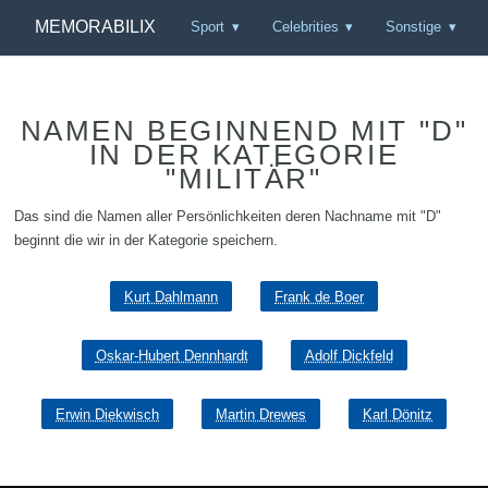
MEMORABILIX
Sport
Celebrities
Sonstige
NAMEN BEGINNEND MIT "D"
IN DER KATEGORIE
"MILITÄR"
Das sind die Namen aller Persönlichkeiten deren Nachname mit "D"
beginnt die wir in der Kategorie speichern.
Kurt Dahlmann
Frank de Boer
Oskar-Hubert Dennhardt
Adolf Dickfeld
Erwin Diekwisch
Martin Drewes
Karl Dönitz