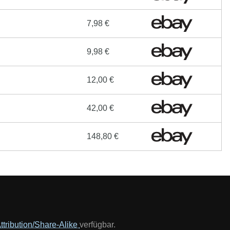
7,98 €
9,98 €
12,00 €
42,00 €
148,80 €
tribution/Share-Alike
verfügbar.