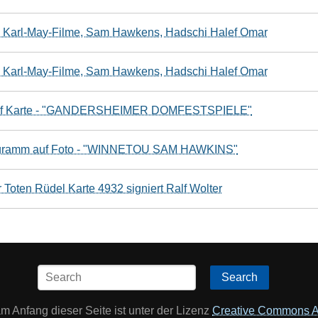
 Karl-May-Filme, Sam Hawkens, Hadschi Halef Omar
 Karl-May-Filme, Sam Hawkens, Hadschi Halef Omar
mm auf Karte - "GANDERSHEIMER DOMFESTSPIELE"
Autogramm auf Foto - "WINNETOU SAM HAWKINS"
 Toten Rüdel Karte 4932 signiert Ralf Wolter
Search
am Anfang dieser Seite ist unter der Lizenz
Creative Commons At