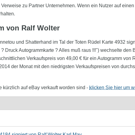
o Verweise zu Partner Unternehmen. Wenn ein Nutzer auf einen Af
rhalten.
m von Ralf Wolter
"Winnetou und Shatterhand im Tal der Toten Rüdel Karte 4932 sign
 ? Druck Autogrammkarte ? Alles muß raus !!!") wechselte den B
schnittlichen Verkaufspreis von 49,00 € für ein Autogramm von 
014 der Monat mit den niedrigsten Verkaufspreisen von durchsch
e kürzlich auf eBay verkauft worden sind -
klicken Sie hier um w
4184 signiert von Ralf Wolter Karl May