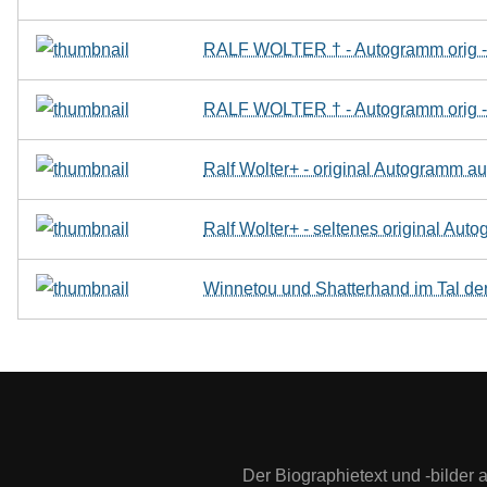
RALF WOLTER † - Autogramm orig -
RALF WOLTER † - Autogramm orig -
Ralf Wolter+ - original Autogra
Ralf Wolter+ - seltenes original 
Winnetou und Shatterhand im Tal der
Der Biographietext und -bilder 