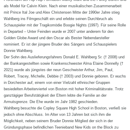
als Model für Calvin Klein. Nach einer musikalischen Zusammenarbeit
mit Prince Ital Joe und Alex Christensen Mitte der 1990er Jahre stieg
Wahlberg ins Filmgeschäft ein und erlebte seinen Durchbruch als
Schauspieler mit der Tragikomödie Boogie Nights (1997). Für seine Rolle
in Departed – Unter Feinden wurde er 2007 unter anderem für den
Golden Globe Award und den Oscar als Bester Nebendarsteller
nominiert. Er ist der jüngere Bruder des Sängers und Schauspielers
Donnie Wahlberg.
Der Sohn des Auslieferungsfahrers Donald E. Wahlberg Sr. († 2008) und
der Bankangestellten sowie Krankenschwester Alma Elaine Donnelly (†
2021) wurde als jüngstes der neun Geschwister Arthur, Jim, Paul,
Robert, Tracey, Michelle, Debbie († 2003) und Donnie geboren. Er wuchs
in Dorchester auf, einem von einer Vielzahl ethnischer Gruppen
besiedelten Arbeiterviertel von Boston mit hoher Kriminalitätsrate. Trotz
ganztägiger Berufstätigkeit der Eltern lebte die Familie an der
Armutsgrenze. Die Ehe wurde im Jahr 1982 geschieden.
Wahlberg besuchte die Copley Square High School in Boston, verließ sie
jedoch ohne Abschluss. Im Alter von 13 Jahren bot sich ihm die
Möglichkeit, neben seinem Bruder Donnie Mitglied der sich in der
Gründungsphase befindlichen Teenieband New Kids on the Block zu