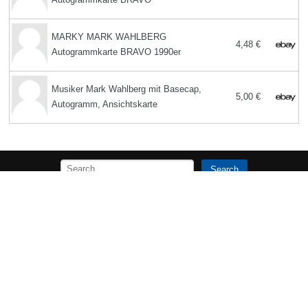
MARKY MARK WAHLBERG
4,48 €
Autogrammkarte BRAVO 1990er
Musiker Mark Wahlberg mit Basecap,
5,00 €
Autogramm, Ansichtskarte
Search
Der Biographietext und -bilder am Anfang dieser Seite ist unter der
Lizenz
Creative Commons Attribution/Share-Alike
verfügbar.
Copyright MemoFX LLC. All Rights Reserved |
Affiliate Hinweis:
Unsere
Website enthält Affiliate Links, also Verweise zu Partner Unternehmen.
Wenn ein Nutzer auf einen Affiliate Link und in der Folge auf ein Produkt
eines Partner-Unternehmens klickt, kann es sein, dass wir eine
Provision erhalten. | Memorabilix in anderen Ländern:
|
Impressum / Datenschutzerklärung