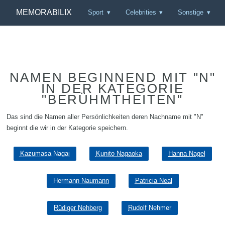
MEMORABILIX
Sport
Celebrities
Sonstige
NAMEN BEGINNEND MIT "N"
IN DER KATEGORIE
"BERÜHMTHEITEN"
Das sind die Namen aller Persönlichkeiten deren Nachname mit "N"
beginnt die wir in der Kategorie speichern.
Kazumasa Nagai
Kunito Nagaoka
Hanna Nagel
Hermann Naumann
Patricia Neal
Rüdiger Nehberg
Rudolf Nehmer