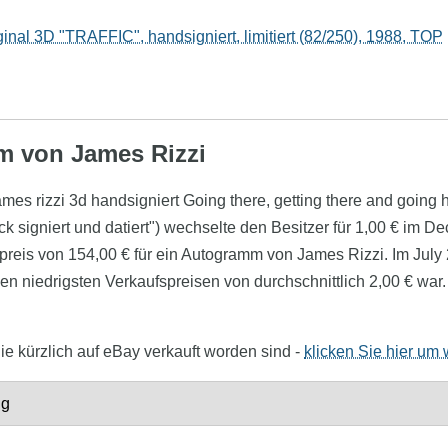
inal 3D "TRAFFIC", handsigniert, limitiert (82/250), 1988, TOP
mm von James Rizzi
"james rizzi 3d handsigniert Going there, getting there and goin
ck signiert und datiert") wechselte den Besitzer für 1,00 € im 
spreis von 154,00 € für ein Autogramm von James Rizzi. Im Jul
n niedrigsten Verkaufspreisen von durchschnittlich 2,00 € war. 
ie kürzlich auf eBay verkauft worden sind -
klicken Sie hier um 
ng