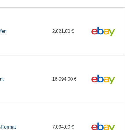
ffen
2.021,00 €
mt
16.094,00 €
-Format
7.094,00 €