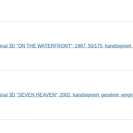
iginal 3D "ON THE WATERFRONT“, 1987, 50/175, handsigniert
ginal 3D "SEVEN HEAVEN“, 2002, handsigniert, gerahmt, vergri