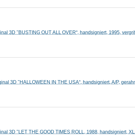
ginal 3D "BUSTING OUT ALL OVER“, handsigniert, 1995, vergri
iginal 3D "HALLOWEEN IN THE USA“, handsigniert, A/P, gerah
iginal 3D "LET THE GOOD TIMES ROLL, 1988, handsigniert, XL