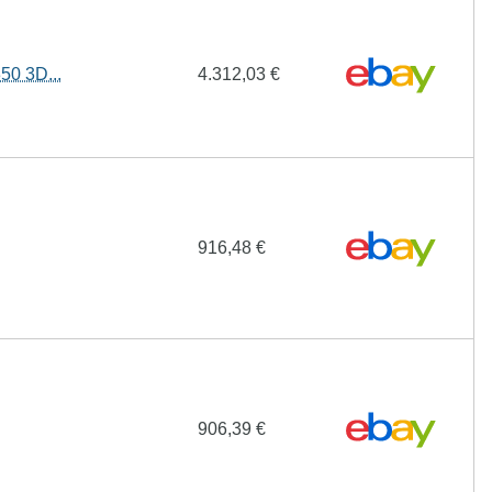
0 3D...
4.312,03 €
916,48 €
906,39 €