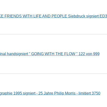
KE FRIENDS WITH LIFE AND PEOPLE Siebdruck signiert ED35
ginal handsigniert " GOING WITH THE FLOW " 122 von 999
raphie 1995 signiert - 25 Jahre Philip Morris - limitiert 3750