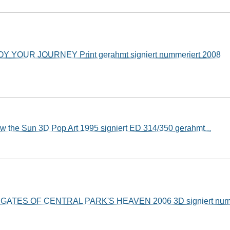
OY YOUR JOURNEY Print gerahmt signiert nummeriert 2008
w the Sun 3D Pop Art 1995 signiert ED 314/350 gerahmt...
 GATES OF CENTRAL PARK'S HEAVEN 2006 3D signiert num