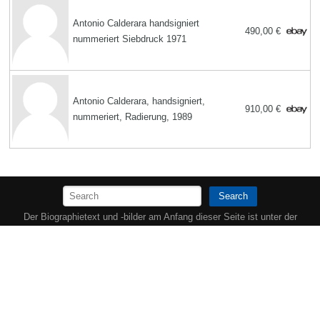
Antonio Calderara handsigniert
490,00 €
nummeriert Siebdruck 1971
Antonio Calderara, handsigniert,
910,00 €
nummeriert, Radierung, 1989
Search
Der Biographietext und -bilder am Anfang dieser Seite ist unter der
Lizenz
Creative Commons Attribution/Share-Alike
verfügbar.
Copyright MemoFX LLC. All Rights Reserved |
Affiliate Hinweis:
Unsere
Website enthält Affiliate Links, also Verweise zu Partner Unternehmen.
Wenn ein Nutzer auf einen Affiliate Link und in der Folge auf ein Produkt
eines Partner-Unternehmens klickt, kann es sein, dass wir eine
Provision erhalten. | Memorabilix in anderen Ländern:
|